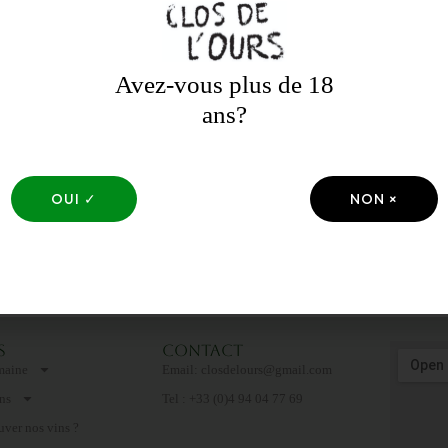
Avez-vous plus de 18
ans?
OUI ✓
NON ×
s
Contact
maine
Email: closdelours@gmail.com​
ns
Tel : +33 (0)4 94 04 77 69
uver nos vins ?