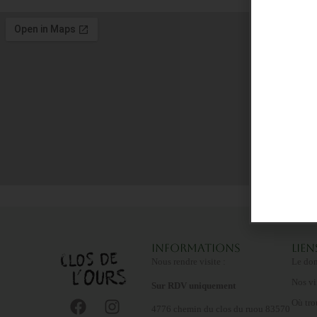
Informations
Lien
Nous rendre visite :
Le do
Nos vi
Sur RDV uniquement
Où tro
4776 chemin du clos du ruou 83570