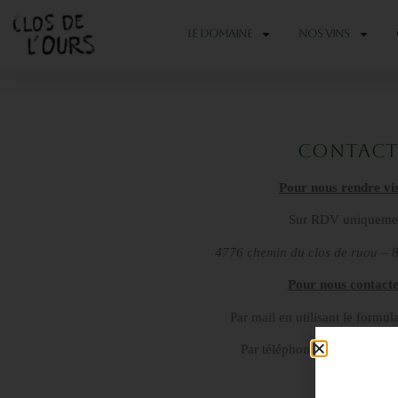
LE DOMAINE
NOS VINS
CONTAC
Pour nous rendre vis
Sur RDV uniqueme
4776 chemin du clos de ruou – 
Pour nous contacte
Par mail en utilisant le formul
Par téléphone au +33 (0)4 9