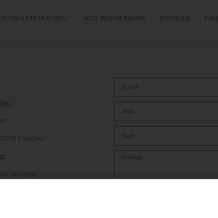
OÙ TROUVER NOS VINS ?
ACCORDS METS&VINS
BOUTIQUE
GALE
T
ite:
nt
83570 Cotignac
r:
aire ci-contre
4 04 77 69