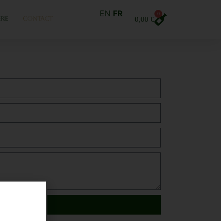
EN
FR
0
RIE
CONTACT
0,00
€
Envoyer