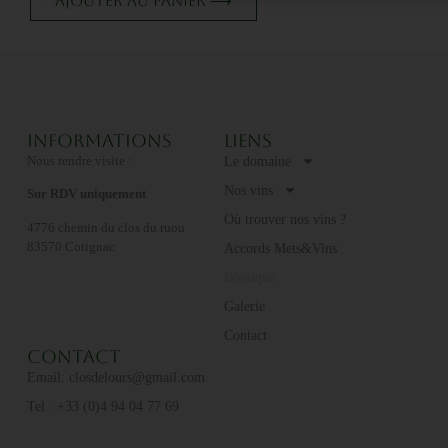
Ajouter au panier ⟶
Informations
Liens
Nous rendre visite :
Le domaine
Nos vins
Sur RDV uniquement
Où trouver nos vins ?
4776 chemin du clos du ruou
83570 Cotignac
Accords Mets&Vins
Boutique
Galerie
Contact
Contact
Email: closdelours@gmail.com​
Tel : +33 (0)4 94 04 77 69